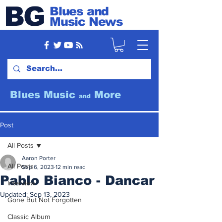
BG
Blues and
Music News
Blues Music
More
and
Post
All Posts
Aaron Porter
All Posts
Sep 6, 2023
12 min read
Pablo Bianco - Dancar
Interview
Updated:
Sep 13, 2023
Gone But Not Forgotten
Classic Album