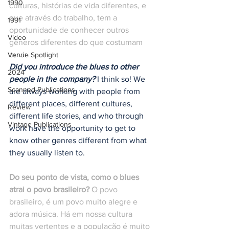
1990
culturas, histórias de vida diferentes, e 
que através do trabalho, tem a 
1991
oportunidade de conhecer outros 
Video
gêneros diferentes do que costumam 
ouvir. 
Venue Spotlight
Did you introduce the blues to other 
2024
people in the company?
 I think so! We 
Scanned Publications
are always working with people from 
different places, different cultures, 
Review
different life stories, and who through 
Vintage Publications
work have the opportunity to get to 
know other genres different from what 
they usually listen to.
Do seu ponto de vista, como o blues 
atrai o povo brasileiro?
 O povo 
brasileiro, é um povo muito alegre e 
adora música. Há em nossa cultura 
muitas vertentes e a população é muito 