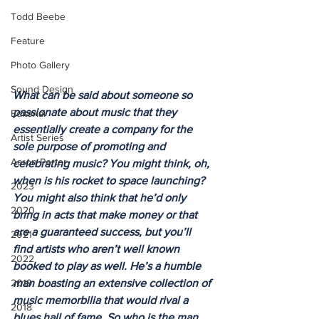
Todd Beebe
Feature
Photo Gallery
Sound Design
What can be said about someone so 
passionate about music that they 
Editorial
essentially create a company for the 
Artist Series
sole purpose of promoting and 
Aaron Porter
celebrating music? You might think, oh, 
when is his rocket to space launching? 
2023
You might also think that he’d only 
2020
bring in acts that make money or that 
are a guaranteed success, but you’ll 
2021
find artists who aren’t well known 
2022
booked to play as well. He’s a humble 
2019
man boasting an extensive collection of 
music memorbilia that would rival a 
2018
blues hall of fame. So who is the man 