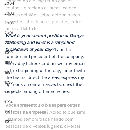
começo do dia, me reúno com as 
2004
equipes, direciono as áreas, coloco 
2003
minhas opiniões sobre determinados 
aspectos, direciono os projetos, entre 
2002
outras atividades.
2001
What is your current position at Dançar 
Marketing and what is a simplified 
2000
breakdown of your day?
 I am the 
1999
founder and president of the company. 
1998
Every day I check and answer my emails 
at the beginning of the day, I meet with 
1997
the teams, direct the areas, express my 
1996
opinions on certain aspects, direct the 
projects, among other activities.
1995
1994
Você apresentou o blues para outras 
1993
pessoas na empresa?
 Acredito que sim! 
Estamos sempre trabalhando com 
1992
pessoas de diversos lugares, diversas 