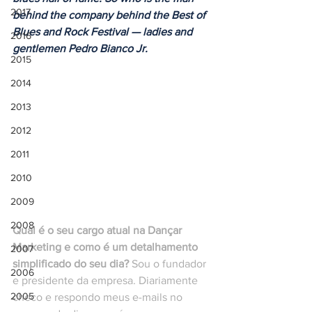
2017
behind the company behind the Best of 
Blues and Rock Festival — ladies and 
2016
gentlemen Pedro Bianco Jr.
2015
2014
2013
2012
2011
2010
2009
2008
Qual é o seu cargo atual na Dançar 
Marketing e como é um detalhamento 
2007
simplificado do seu dia?
 Sou o fundador 
2006
e presidente da empresa. Diariamente 
2005
checo e respondo meus e-mails no 